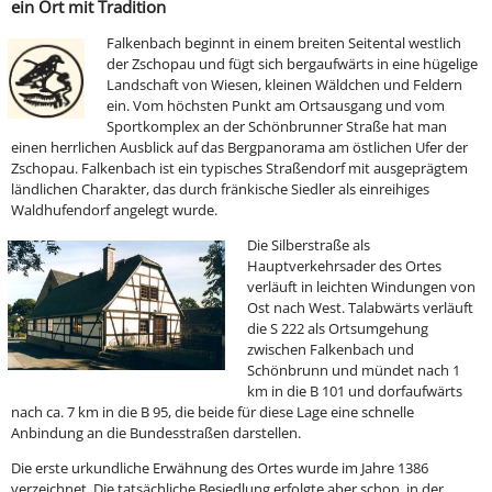
ein Ort mit Tradition
Falkenbach beginnt in einem breiten Seitental westlich
der Zschopau und fügt sich bergaufwärts in eine hügelige
Landschaft von Wiesen, kleinen Wäldchen und Feldern
ein. Vom höchsten Punkt am Ortsausgang und vom
Sportkomplex an der Schönbrunner Straße hat man
einen herrlichen Ausblick auf das Bergpanorama am östlichen Ufer der
Zschopau. Falkenbach ist ein typisches Straßendorf mit ausgeprägtem
ländlichen Charakter, das durch fränkische Siedler als einreihiges
Waldhufendorf angelegt wurde.
Die Silberstraße als
Hauptverkehrsader des Ortes
verläuft in leichten Windungen von
Ost nach West. Talabwärts verläuft
die S 222 als Ortsumgehung
zwischen Falkenbach und
Schönbrunn und mündet nach 1
km in die B 101 und dorfaufwärts
nach ca. 7 km in die B 95, die beide für diese Lage eine schnelle
Anbindung an die Bundesstraßen darstellen.
Die erste urkundliche Erwähnung des Ortes wurde im Jahre 1386
verzeichnet. Die tatsächliche Besiedlung erfolgte aber schon in der