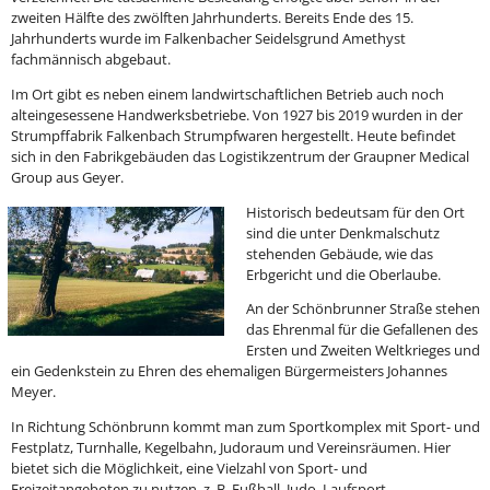
zweiten Hälfte des zwölften Jahrhunderts. Bereits Ende des 15.
Jahrhunderts wurde im Falkenbacher Seidelsgrund Amethyst
fachmännisch abgebaut.
Im Ort gibt es neben einem landwirtschaftlichen Betrieb auch noch
alteingesessene Handwerksbetriebe. Von 1927 bis 2019 wurden in der
Strumpffabrik Falkenbach Strumpfwaren hergestellt. Heute befindet
sich in den Fabrikgebäuden das Logistikzentrum der Graupner Medical
Group aus Geyer.
Historisch bedeutsam für den Ort
sind die unter Denkmalschutz
stehenden Gebäude, wie das
Erbgericht und die Oberlaube.
An der Schönbrunner Straße stehen
das Ehrenmal für die Gefallenen des
Ersten und Zweiten Weltkrieges und
ein Gedenkstein zu Ehren des ehemaligen Bürgermeisters Johannes
Meyer.
In Richtung Schönbrunn kommt man zum Sportkomplex mit Sport- und
Festplatz, Turnhalle, Kegelbahn, Judoraum und Vereinsräumen. Hier
bietet sich die Möglichkeit, eine Vielzahl von Sport- und
Freizeitangeboten zu nutzen, z. B. Fußball, Judo, Laufsport,