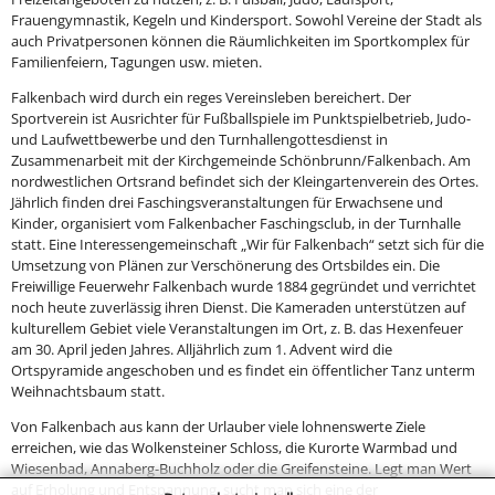
Frauengymnastik, Kegeln und Kindersport. Sowohl Vereine der Stadt als
auch Privatpersonen können die Räumlichkeiten im Sportkomplex für
Familienfeiern, Tagungen usw. mieten.
Falkenbach wird durch ein reges Vereinsleben bereichert. Der
Sportverein ist Ausrichter für Fußballspiele im Punktspielbetrieb, Judo-
und Laufwettbewerbe und den Turnhallengottesdienst in
Zusammenarbeit mit der Kirchgemeinde Schönbrunn/Falkenbach. Am
nordwestlichen Ortsrand befindet sich der Kleingartenverein des Ortes.
Jährlich finden drei Faschingsveranstaltungen für Erwachsene und
Kinder, organisiert vom Falkenbacher Faschingsclub, in der Turnhalle
statt. Eine Interessengemeinschaft „Wir für Falkenbach“ setzt sich für die
Umsetzung von Plänen zur Verschönerung des Ortsbildes ein. Die
Freiwillige Feuerwehr Falkenbach wurde 1884 gegründet und verrichtet
noch heute zuverlässig ihren Dienst. Die Kameraden unterstützen auf
kulturellem Gebiet viele Veranstaltungen im Ort, z. B. das Hexenfeuer
am 30. April jeden Jahres. Alljährlich zum 1. Advent wird die
Ortspyramide angeschoben und es findet ein öffentlicher Tanz unterm
Weihnachtsbaum statt.
Von Falkenbach aus kann der Urlauber viele lohnenswerte Ziele
erreichen, wie das Wolkensteiner Schloss, die Kurorte Warmbad und
Wiesenbad, Annaberg-Buchholz oder die Greifensteine. Legt man Wert
auf Erholung und Entspannung, sucht man sich eine der