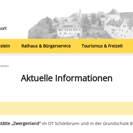
sort
stein
Rathaus & Bürgerservice
Tourismus & Freizeit
tionen
Aktuelle Informationen
stätte „Zwergenland“
im OT Schönbrunn und in der Grundschule B