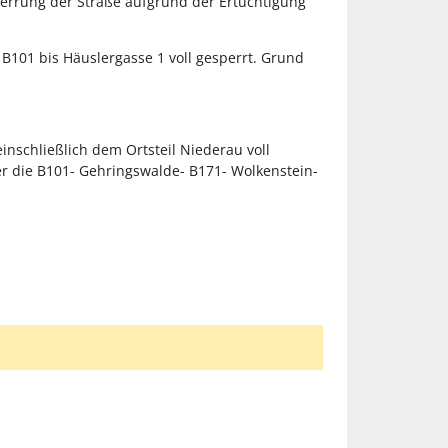
rrung der Straße aufgrund der Ertüchtigung
101 bis Häuslergasse 1 voll gesperrt. Grund
nschließlich dem Ortsteil Niederau voll
r die B101- Gehringswalde- B171- Wolkenstein-