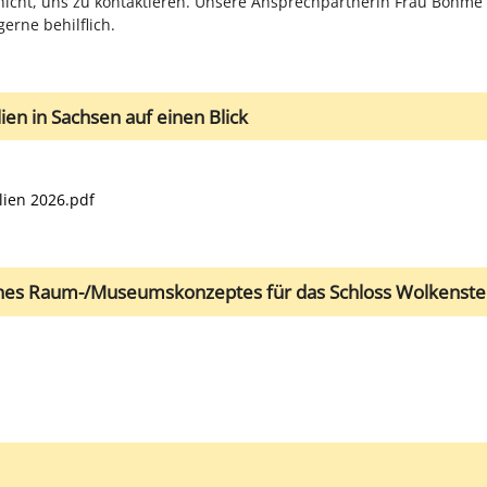
nicht, uns zu kontaktieren. Unsere Ansprechpartnerin Frau Böhme (
 gerne behilflich.
ien in Sachsen auf einen Blick
lien 2026.pdf
ines Raum-/Museumskonzeptes für das Schloss Wolkenste