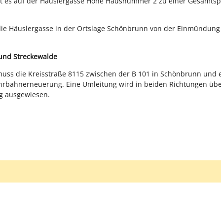
es auf der Häuslergasse Höhe Hausnummer 2 zu einer Gesamtspe
die Häuslergasse in der Ortslage Schönbrunn von der Einmündung B
und Streckewalde
muss die Kreisstraße 8115 zwischen der B 101 in Schönbrunn und ei
hrbahnerneuerung. Eine Umleitung wird in beiden Richtungen übe
g ausgewiesen.