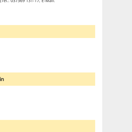
Tel.: 037369 131-17; E-Mail:
in