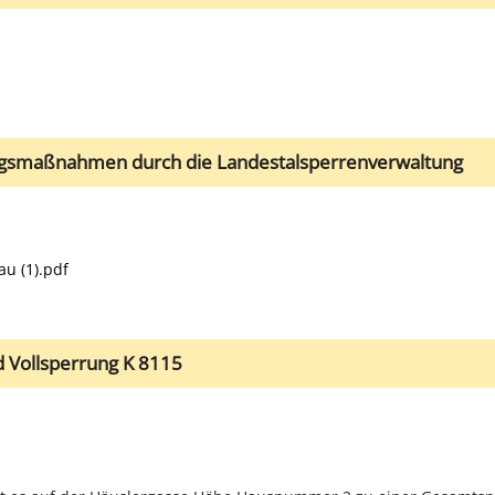
ngsmaßnahmen durch die Landestalsperrenverwaltung
u (1).pdf
 Vollsperrung K 8115