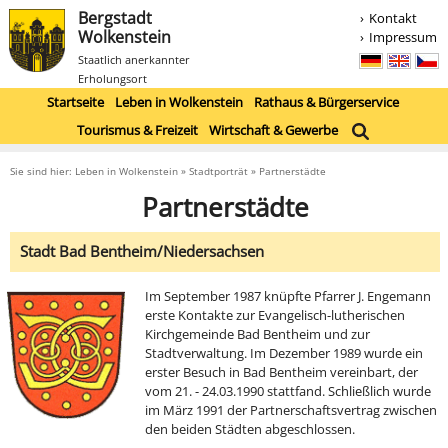
Bergstadt
Kontakt
Wolkenstein
Impressum
Staatlich anerkannter
Erholungsort
Startseite
Leben in Wolkenstein
Rathaus & Bürgerservice
Tourismus & Freizeit
Wirtschaft & Gewerbe
Sie sind hier: Leben in Wolkenstein » Stadtporträt » Partnerstädte
Partnerstädte
Stadt Bad Bentheim/Niedersachsen
Im September 1987 knüpfte Pfarrer J. Engemann
erste Kontakte zur Evangelisch-lutherischen
Kirchgemeinde Bad Bentheim und zur
Stadtverwaltung. Im Dezember 1989 wurde ein
erster Besuch in Bad Bentheim vereinbart, der
vom 21. - 24.03.1990 stattfand. Schließlich wurde
im März 1991 der Partnerschaftsvertrag zwischen
den beiden Städten abgeschlossen.