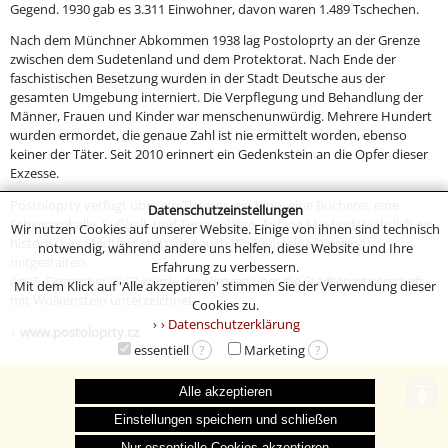
Gegend. 1930 gab es 3.311 Einwohner, davon waren 1.489 Tschechen.
Nach dem Münchner Abkommen 1938 lag Postoloprty an der Grenze
zwischen dem Sudetenland und dem Protektorat. Nach Ende der
faschistischen Besetzung wurden in der Stadt Deutsche aus der
gesamten Umgebung interniert. Die Verpflegung und Behandlung der
Männer, Frauen und Kinder war menschenunwürdig. Mehrere Hundert
wurden ermordet, die genaue Zahl ist nie ermittelt worden, ebenso
keiner der Täter. Seit 2010 erinnert ein Gedenkstein an die Opfer dieser
Exzesse.
Postoloprty verfügt über ein Theater, ein Kino, eine Bücherei, eine
Datenschutzeinstellungen
Schwimmhalle, Fußball- und Tennisplätze. Anfang Mai findet jährlich ein
Wir nutzen Cookies auf unserer Website. Einige von ihnen sind technisch
historisches Stadtfest statt, das auch Wolkensteiner Vereine
notwendig, während andere uns helfen, diese Website und Ihre
mitgestalten.
Erfahrung zu verbessern.
Am 5. Dezember 2012 wurde der Vertrag über die Städtepartnerschaft
Mit dem Klick auf 'Alle akzeptieren' stimmen Sie der Verwendung dieser
mit Wolkenstein unterzeichnet.
Cookies zu.
› Datenschutzerklärung
www.postoloprty.cz
essentiell
?
Marketing
?
Impressum
Datenschutz
Alle akzeptieren
© 2004-2026 Stadt Wolkenstein
Einstellungen speichern und schließen
0 | 98 | 9961 (061)
Nur essentielle Cookies akzeptieren