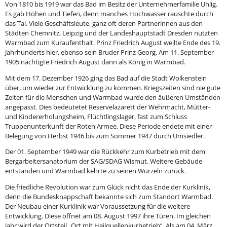
Von 1810 bis 1919 war das Bad im Besitz der Unternehmerfamilie Uhlig.
Es gab Höhen und Tiefen, denn manches Hochwasser rauschte durch
das Tal. Viele Geschäftsleute, ganz oft deren Partnerinnen aus den
Städten Chemnitz, Leipzig und der Landeshauptstadt Dresden nutzten
Warmbad zum Kuraufenthalt. Prinz Friedrich August weilte Ende des 19.
Jahrhunderts hier, ebenso sein Bruder Prinz Georg. Am 11. September
1905 nächtigte Friedrich August dann als König in Warmbad.
Mit dem 17. Dezember 1926 ging das Bad auf die Stadt Wolkenstein
über, um wieder zur Entwicklung zu kommen. Kriegszeiten sind nie gute
Zeiten für die Menschen und Warmbad wurde den äußeren Umständen
angepasst. Dies bedeutetet Reservelazarett der Wehrmacht, Mütter-
und Kindererholungsheim, Flüchtlingslager, fast zum Schluss
Truppenunterkunft der Roten Armee. Diese Periode endete mit einer
Belegung von Herbst 1946 bis zum Sommer 1947 durch Umsiedler.
Der 01. September 1949 war die Rückkehr zum Kurbetrieb mit dem
Bergarbeitersanatorium der SAG/SDAG Wismut. Weitere Gebäude
entstanden und Warmbad kehrte zu seinen Wurzeln zurück.
Die friedliche Revolution war zum Glück nicht das Ende der Kurklinik,
denn die Bundesknappschaft bekannte sich zum Standort Warmbad.
Der Neubau einer Kurklinik war Voraussetzung für die weitere
Entwicklung. Diese öffnet am 08. August 1997 ihre Türen. Im gleichen
Jahr wird der Ortsteil „Ort mit Heilquellenkurbetrieb“. Als am 04. März