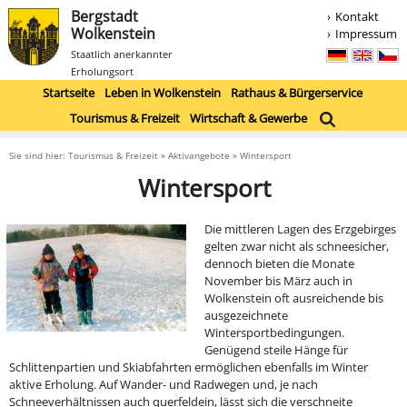
Bergstadt
Kontakt
Wolkenstein
Impressum
Staatlich anerkannter
Erholungsort
Startseite
Leben in Wolkenstein
Rathaus & Bürgerservice
Tourismus & Freizeit
Wirtschaft & Gewerbe
Sie sind hier: Tourismus & Freizeit » Aktivangebote » Wintersport
Wintersport
Die mittleren Lagen des Erzgebirges
gelten zwar nicht als schneesicher,
dennoch bieten die Monate
November bis März auch in
Wolkenstein oft ausreichende bis
ausgezeichnete
Wintersportbedingungen.
Genügend steile Hänge für
Schlittenpartien und Skiabfahrten ermöglichen ebenfalls im Winter
aktive Erholung. Auf Wander- und Radwegen und, je nach
Schneeverhältnissen auch querfeldein, lässt sich die verschneite