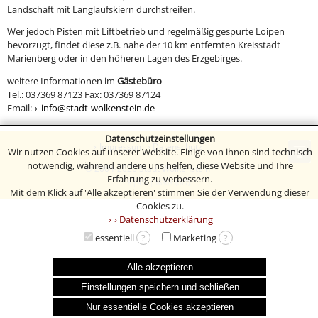
Landschaft mit Langlaufskiern durchstreifen.
Wer jedoch Pisten mit Liftbetrieb und regelmäßig gespurte Loipen
bevorzugt, findet diese z.B. nahe der 10 km entfernten Kreisstadt
Marienberg oder in den höheren Lagen des Erzgebirges.
weitere Informationen im
Gästebüro
Tel.: 037369 87123 Fax: 037369 87124
Email:
info@stadt-wolkenstein.de
Datenschutzeinstellungen
Impressum
Datenschutz
Wir nutzen Cookies auf unserer Website. Einige von ihnen sind technisch
notwendig, während andere uns helfen, diese Website und Ihre
© 2004-2026 Stadt Wolkenstein
Erfahrung zu verbessern.
8 | 422 | 16303 (077)
Mit dem Klick auf 'Alle akzeptieren' stimmen Sie der Verwendung dieser
Cookies zu.
› Datenschutzerklärung
essentiell
?
Marketing
?
Alle akzeptieren
Einstellungen speichern und schließen
Nur essentielle Cookies akzeptieren