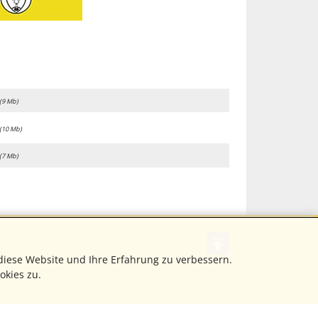
(9 Mb)
(10 Mb)
(7 Mb)
diese Website und Ihre Erfahrung zu verbessern.
okies zu.