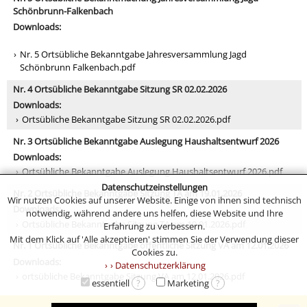
Schönbrunn-Falkenbach
Downloads:
Nr. 5 Ortsübliche Bekanntgabe Jahresversammlung Jagd
Schönbrunn Falkenbach.pdf
Nr. 4 Ortsübliche Bekanntgabe Sitzung SR 02.02.2026
Downloads:
Ortsübliche Bekanntgabe Sitzung SR 02.02.2026.pdf
Nr. 3 Ortsübliche Bekanntgabe Auslegung Haushaltsentwurf 2026
Downloads:
Ortsübliche Bekanntgabe Auslegung Haushaltsentwurf 2026.pdf
Datenschutzeinstellungen
Nr. 2 Ortsübliche Bekanntgabe Sitzung TA am 19.01.2026
Wir nutzen Cookies auf unserer Website. Einige von ihnen sind technisch
Downloads:
notwendig, während andere uns helfen, diese Website und Ihre
Ortsübliche Bekanntgabe Sitzung TA am 19.01.2026.pdf
Erfahrung zu verbessern.
Mit dem Klick auf 'Alle akzeptieren' stimmen Sie der Verwendung dieser
Nr. 1 Ortsübliche Bekanntgabe öffentliche Sitzung VA am 12.01.2026
Cookies zu.
Downloads:
› Datenschutzerklärung
ortsübliche Bekanntgabe Sitzung VA am 12.01.2026.pdf
essentiell
?
Marketing
?