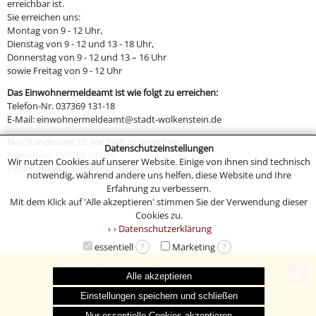
erreichbar ist.
Sie erreichen uns:
Montag von 9 - 12 Uhr,
Dienstag von 9 - 12 und 13 - 18 Uhr,
Donnerstag von 9 - 12 und 13 – 16 Uhr
sowie Freitag von 9 - 12 Uhr
Das Einwohnermeldeamt ist wie folgt zu erreichen:
Telefon-Nr. 037369 131-18
E-Mail: einwohnermeldeamt@stadt-wolkenstein.de
Das Standesamt ist wie folgt zu erreichen:
Datenschutzeinstellungen
Telefon-Nr. 037369 131-19
Wir nutzen Cookies auf unserer Website. Einige von ihnen sind technisch
E-Mail: standesamt@stadt-wolkenstein.de
notwendig, während andere uns helfen, diese Website und Ihre
Erfahrung zu verbessern.
Mit dem Klick auf 'Alle akzeptieren' stimmen Sie der Verwendung dieser
Cookies zu.
› Datenschutzerklärung
essentiell
?
Marketing
?
Impressum
Datenschutz
Alle akzeptieren
© 2004-2026 Stadt Wolkenstein
Einstellungen speichern und schließen
146 | 1430 | 1242420
Nur essentielle Cookies akzeptieren