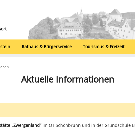
sort
stein
Rathaus & Bürgerservice
Tourismus & Freizeit
tionen
Aktuelle Informationen
stätte „Zwergenland“
im OT Schönbrunn und in der Grundschule B