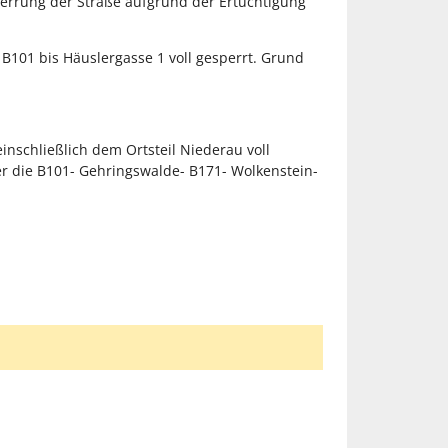
rrung der Straße aufgrund der Ertüchtigung
101 bis Häuslergasse 1 voll gesperrt. Grund
nschließlich dem Ortsteil Niederau voll
r die B101- Gehringswalde- B171- Wolkenstein-