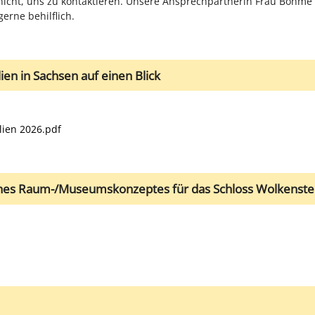
nicht, uns zu kontaktieren. Unsere Ansprechpartnerin Frau Böhme (
 gerne behilflich.
ien in Sachsen auf einen Blick
lien 2026.pdf
ines Raum-/Museumskonzeptes für das Schloss Wolkenste