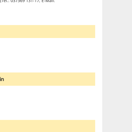
Tel.: 037369 131-17; E-Mail:
in