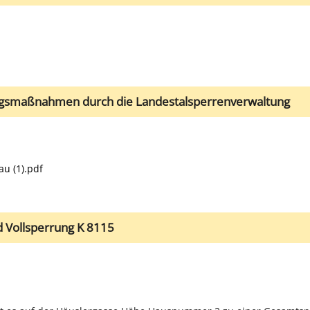
ngsmaßnahmen durch die Landestalsperrenverwaltung
u (1).pdf
 Vollsperrung K 8115