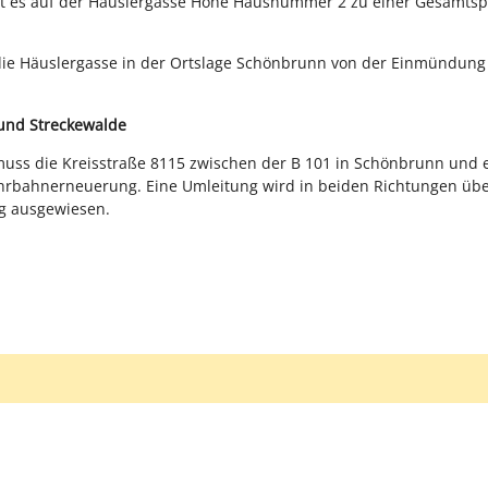
es auf der Häuslergasse Höhe Hausnummer 2 zu einer Gesamtspe
die Häuslergasse in der Ortslage Schönbrunn von der Einmündung B
und Streckewalde
muss die Kreisstraße 8115 zwischen der B 101 in Schönbrunn und ei
hrbahnerneuerung. Eine Umleitung wird in beiden Richtungen übe
g ausgewiesen.